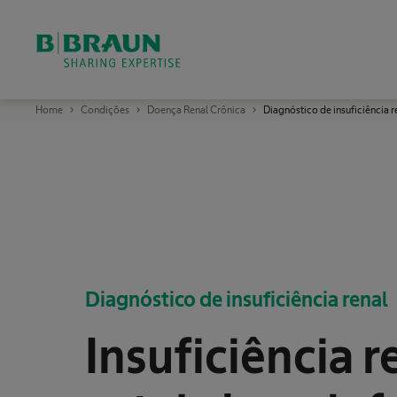
ok
B
Home
Condições
Doença Renal Crônica
Diagnóstico de insuficiência r
.
B
r
a
u
n
:
U
m
a
e
m
p
r
Diagnóstico de insuficiência renal
e
s
a
l
Insuficiência r
í
d
e
r
e