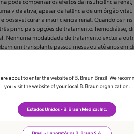
a pode compensar os efeitos da insuficiência renal,
ma vida ativa, apesar da falência de um órgão vital. 
 possível curar a insuficiência renal. Quando os rin
três principais opções de tratamento: hemodiálise, diá
al. Nenhuma modalidade de tratamento exclui a outr
ebem um transplante passou meses ou até anos em di
sam durar muitos anos, pode chegar um momento em
novamente no futuro. Seu médico e equipe de enferm
odas as fases da sua doença renal e em todas as condi
 are about to enter the website of B. Braun Brazil. We reco
o hesite em perguntar, mesmo que ache que sua perg
you visit the website of your local B. Braun organization.
diretamente relacionada a seu tratamento.
Estados Unidos - B. Braun Medical Inc.
Brasil - Laboratórios B. Braun S.A.