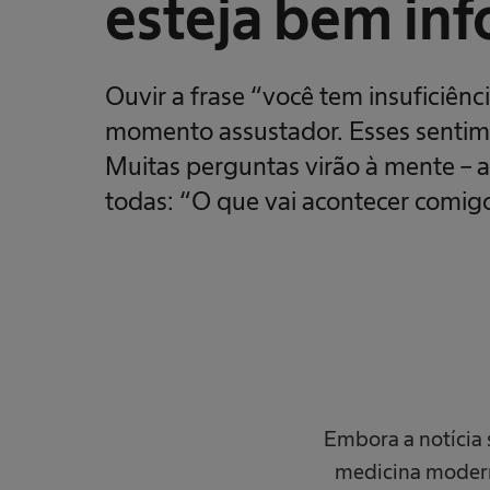
esteja bem in
m
t
e
c
n
o
Ouvir a frase “você tem insuficiênc
l
o
momento assustador. Esses sentim
g
i
Muitas perguntas virão à mente – 
a
m
todas: “O que vai acontecer comig
é
d
i
c
a
Embora a notícia 
medicina modern