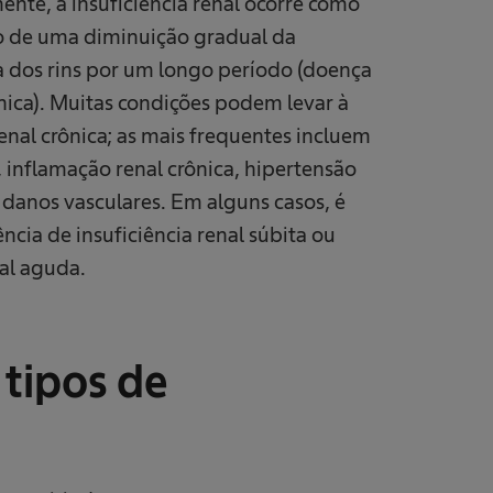
nte, a insuficiência renal ocorre como
o de uma diminuição gradual da
ia dos rins por um longo período (doença
ônica). Muitas condições podem levar à
enal crônica; as mais frequentes incluem
 inflamação renal crônica, hipertensão
e danos vasculares. Em alguns casos, é
cia de insuficiência renal súbita ou
nal aguda.
s tipos de