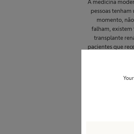
A medicina modern
pessoas tenham u
momento, não é
falham, existem 
transplante ren
pacientes que rec
transplantes pos
fazer diálise 
darão apoio em t
Your
Portanto, nã
Hemodiálise