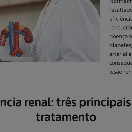
Normalme
resultad
eficiênc
renal cr
doença r
diabetes,
arterial 
consequên
lesão re
ncia renal: três principai
tratamento