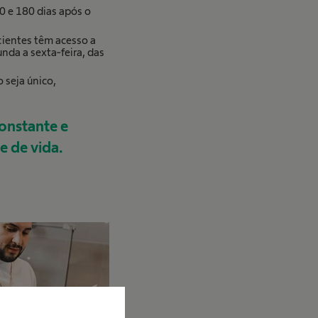
 e 180 dias após o
ientes têm acesso a
nda a sexta-feira, das
seja único,
onstante e
e de vida.