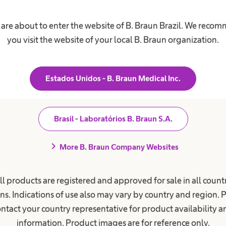
 are about to enter the website of B. Braun Brazil. We reco
you visit the website of your local B. Braun organization.
Incontinência
Conheça mais sobre o prog
Estados Unidos - B. Braun Medical Inc.
 o programa da B. Braun de
para cuidados com a pesso
o e personalizado para
miccionais.
estoma.
Brasil - Laboratórios B. Braun S.A.
chevron_right
More B. Braun Company Websites
ll products are registered and approved for sale in all countr
ns. Indications of use also may vary by country and region. 
ntact your country representative for product availability 
information. Product images are for reference only.