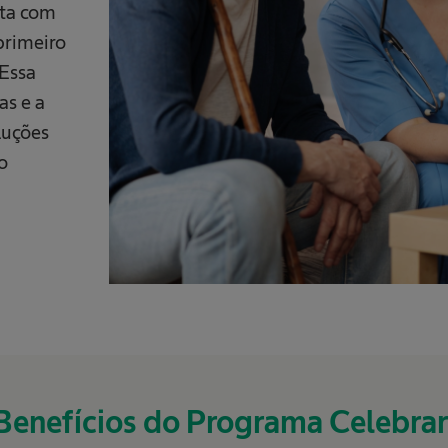
nta com
primeiro
 Essa
as e a
luções
o
Benefícios do Programa Celebrar