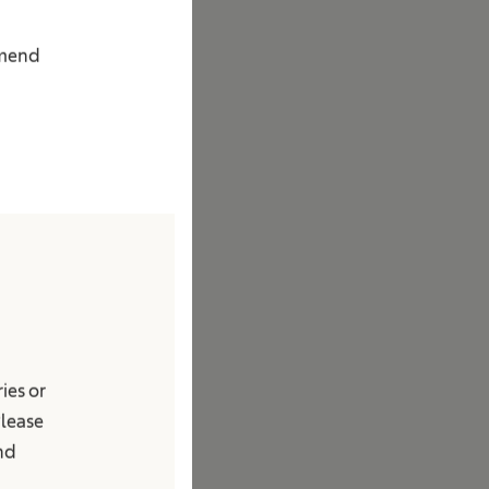
mmend
rama da B. Braun
a com disfunções
ies or
Please
and