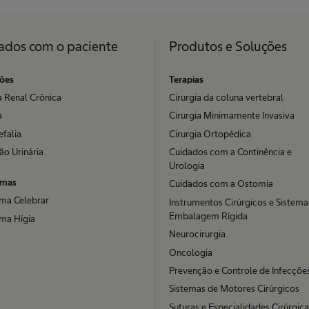
ados com o paciente
Produtos e Soluções
ões
Terapias
 Renal Crônica
Cirurgia da coluna vertebral
a
Cirurgia Minimamente Invasiva
efalia
Cirurgia Ortopédica
ão Urinária
Cuidados com a Continência e
Urologia
amas
Cuidados com a Ostomia
ma Celebrar
Instrumentos Cirúrgicos e Sistema
Embalagem Rígida
ma Hígia
Neurocirurgia
Oncologia
Prevenção e Controle de Infecçõe
Sistemas de Motores Cirúrgicos
Suturas e Especialidades Cirúrgic