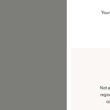
Your
Estomia
Conheça mais sobre
atendimento gratuit
quem vive com um 
Not a
regio
co