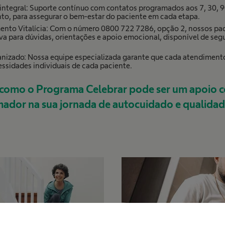
egral: Suporte contínuo com contatos programados aos 7, 30, 90
to, para assegurar o bem-estar do paciente em cada etapa.
ento Vitalícia: Com o número 0800 722 7286, opção 2, nossos pac
va para dúvidas, orientações e apoio emocional, disponível de segu
zado: Nossa equipe especializada garante que cada atendimento 
essidades individuais de cada paciente.
como o Programa Celebrar pode ser um apoio c
ador na sua jornada de autocuidado e qualidad