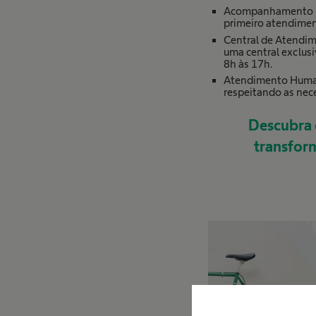
Acompanhamento int
primeiro atendimen
Central de Atendim
uma central exclusi
8h às 17h.
Atendimento Humani
respeitando as nec
Descubra 
transform