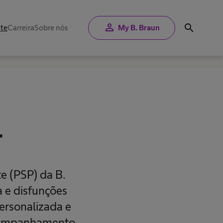
person
search
nte
Carreira
Sobre nós
My B. Braun
r
e (PSP) da B.
 e disfunções
ersonalizada e
 acompanhamento