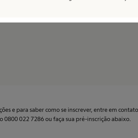
ões e para saber como se inscrever, entre em contat
do 0800 022 7286 ou faça sua pré-inscrição abaixo.