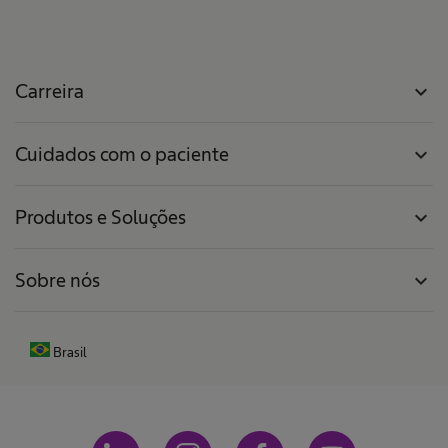
Carreira
expand_more
Cuidados com o paciente
expand_more
Produtos e Soluções
expand_more
Sobre nós
expand_more
Brasil