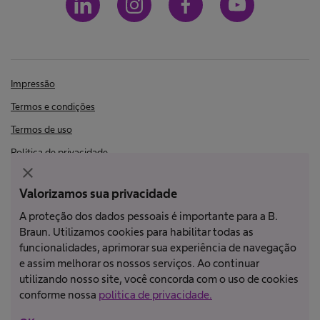
Impressão
Termos e condições
Termos de uso
Política de privacidade
close
LGPD
Valorizamos sua privacidade
A proteção dos dados pessoais é importante para a B.
Nem todos os produtos estão registrados e aprovados para venda em
Braun. Utilizamos cookies para habilitar todas as
todos os países ou regiões. As indicações de uso também podem
funcionalidades, aprimorar sua experiência de navegação
variar de acordo com o país e a região. Entre em contato com o
e assim melhorar os nossos serviços. Ao continuar
representante do seu país para obter informações e verificar a
utilizando nosso site, você concorda com o uso de cookies
disponibilidade do produto. As imagens dos produtos são apenas para
conforme nossa
politica de privacidade.
referência.