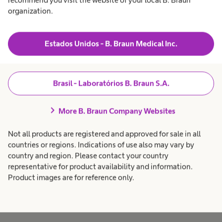
recommend you visit the website of your local B. Braun
garantimos os mais altos padrões de qualidade
organization.
em um tempo de ciclo mínimo. A qualidade está
em nosso coração, e temos orgulho de educar
Estados Unidos - B. Braun Medical Inc.
muitos jovens em nossas oficinas, mantendo e
aumentando a qualidade de nossos serviços para
o futuro.
Brasil - Laboratórios B. Braun S.A.
chevron_right
More B. Braun Company Websites
Not all products are registered and approved for sale in all
countries or regions. Indications of use also may vary by
country and region. Please contact your country
representative for product availability and information.
Product images are for reference only.