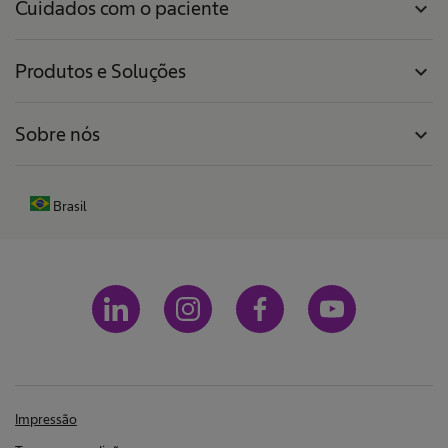
Cuidados com o paciente
expand_more
Produtos e Soluções
expand_more
Sobre nós
expand_more
Brasil
Impressão