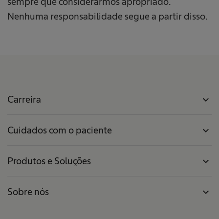
sempre que considerarmos apropriado.
Nenhuma responsabilidade segue a partir disso.
Carreira
expand_more
Cuidados com o paciente
expand_more
Produtos e Soluções
expand_more
Sobre nós
expand_more