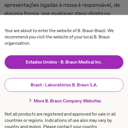
apresentações ligadas à nossa é responsável, de
alguma forma, por qualquer dano direto ou
indireto, ou danos com ou sem falhas que podem
ocorrer como resultado do acesso, uso ou
Your are about to enter the website of B. Braun Brazil. We
recommend you visit the website of your local B. Braun
incapacidade de usar a página da B. Braun na
organization.
internet ou as apresentações de informações a
que está vinculada. Antes de usar ou aplicar
Estados Unidos - B. Braun Medical Inc.
nossos produtos, as informações do usuário
contidas nestes produtos devem ser atendidas.
Brasil - Laboratórios B. Braun S.A.
Essas páginas da internet também contêm
informações de terceiros e sugerem links para
chevron_right
More B. Braun Company Websites
outras páginas. Sempre que possível, são
veiculadas em conformidade. Não podemos
Not all products are registered and approved for sale in all
countries or regions. Indications of use also may vary by
aceitar qualquer responsabilidade por
country and region. Please contact your country