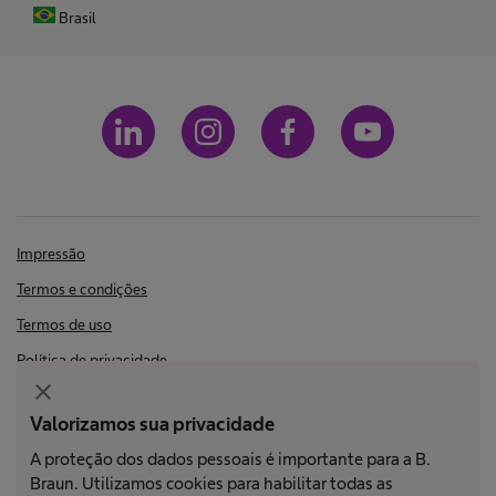
Brasil
Impressão
Termos e condições
Termos de uso
Política de privacidade
close
LGPD
Valorizamos sua privacidade
A proteção dos dados pessoais é importante para a B.
Nem todos os produtos estão registrados e aprovados para venda em
Braun. Utilizamos cookies para habilitar todas as
todos os países ou regiões. As indicações de uso também podem