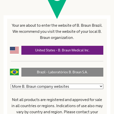
Carreira
expand_more
Cuidados com o paciente
expand_more
Your are about to enter the website of B. Braun Brazil.
We recommend you visit the website of your local B.
Braun organization.
Produtos e Soluções
expand_more
United States - B. Braun Medical Inc.
Sobre nós
expand_more
Brazil - Laboratórios B. Braun S.A.
Brasil
Not all products are registered and approved for sale
in all countries or regions. Indications of use also may
vary by country and region. Please contact your