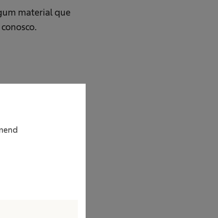
lgum material que
 conosco.
mmend