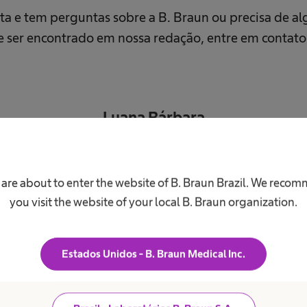
ista e tem perguntas sobre a B. Braun ou precisa de a
 ser encontrado em nossa redação, entre em contato
Luana Bárbara
Atendimento
luana@tramaweb.com.br
 are about to enter the website of B. Braun Brazil. We reco
+55 11 93208-4222
you visit the website of your local B. Braun organization.
Grupo Trama Reputale
Estados Unidos - B. Braun Medical Inc.