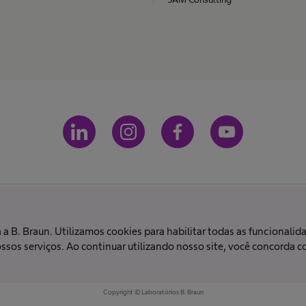
Termos e condições
Termos de uso
Política de privacidade
a B. Braun. Utilizamos cookies para habilitar todas as funcionalid
sos serviços. Ao continuar utilizando nosso site, você concorda c
 todos os países ou regiões. As indicações de uso também podem variar de acordo com o
ormações e verificar a disponibilidade do produto. As imagens dos produtos são apenas p
Copyright © Laboratórios B. Braun