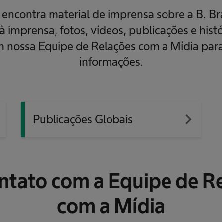
 encontra material de imprensa sobre a B. B
 imprensa, fotos, vídeos, publicações e histó
m nossa Equipe de Relações com a Mídia para
informações.
xt
navigate_next
Publicações Globais
ntato com a Equipe de R
com a Mídia