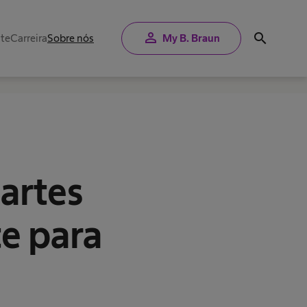
person
search
nte
Carreira
Sobre nós
My B. Braun
artes
e para