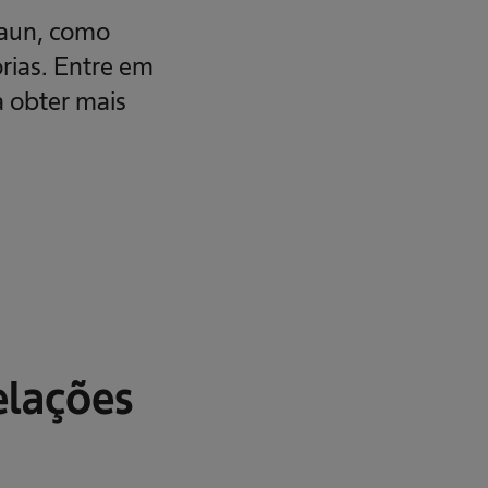
raun, como
rias. Entre em
 obter mais
elações