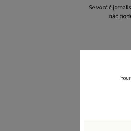
Se você é jornal
não pode
Your