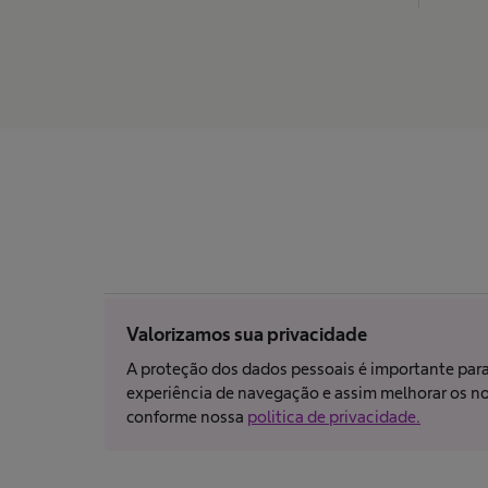
Impressão
Valorizamos sua privacidade
A proteção dos dados pessoais é importante para 
experiência de navegação e assim melhorar os nos
Nem todos os produtos estão registrados e aprovados para venda em
conforme nossa
politica de privacidade.
para obter inf