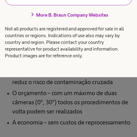
esterilizada
O uso – o sistema de câmeras permanece no
chevron_right
More B. Braun Company Websites
teatro e está sempre pronto para uso
Not all products are registered and approved for sale in all
A qualidade – a cobertura de vidro integrada
countries or regions. Indications of use also may vary by
country and region. Please contact your country
na extremidade distal da cobertura
representative for product availability and information.
esterilizada proporciona uma visão clara do
Product images are for reference only.
local da cirurgia
O paciente – a capa estéril não contém látex e
reduz o risco de contaminação cruzada
O orçamento – com um máximo de duas
câmeras (0°, 30°) todos os procedimentos de
volta podem ser realizados
A economia – sem custos de reprocessamento