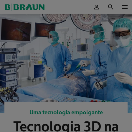
person
search
menu
ok
Uma tecnologia empolgante
Tecnologia 3D na