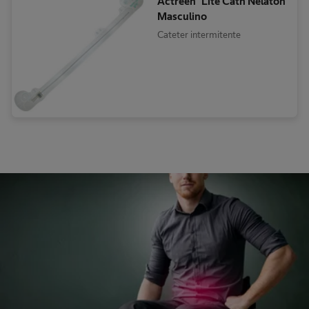
Actreen® Lite Cath Nelaton
Masculino
Cateter intermitente