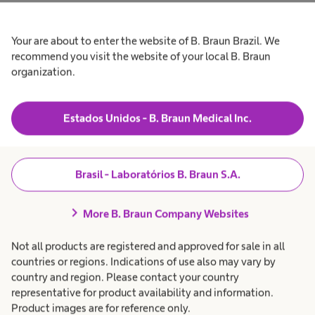
Your are about to enter the website of B. Braun Brazil. We
Sua escolha faz a diferença
recommend you visit the website of your local B. Braun
organization.
A B. Braun está ao seu
Estados Unidos - B. Braun Medical Inc.
lado para lhe oferecer
boas soluções
Brasil - Laboratórios B. Braun S.A.
chevron_right
More B. Braun Company Websites
Not all products are registered and approved for sale in all
countries or regions. Indications of use also may vary by
country and region. Please contact your country
representative for product availability and information.
Product images are for reference only.