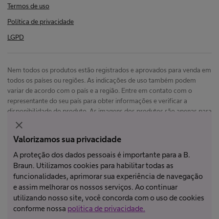
Termos de uso
Política de privacidade
LGPD
Nem todos os produtos estão registrados e aprovados para venda em
todos os países ou regiões. As indicações de uso também podem
variar de acordo com o país e a região. Entre em contato com o
representante do seu país para obter informações e verificar a
disponibilidade do produto. As imagens dos produtos são apenas para
referência.
close
Valorizamos sua privacidade
Copyright © Laboratórios B. Braun
A proteção dos dados pessoais é importante para a B.
Braun. Utilizamos cookies para habilitar todas as
funcionalidades, aprimorar sua experiência de navegação
e assim melhorar os nossos serviços. Ao continuar
utilizando nosso site, você concorda com o uso de cookies
conforme nossa
politica de privacidade.