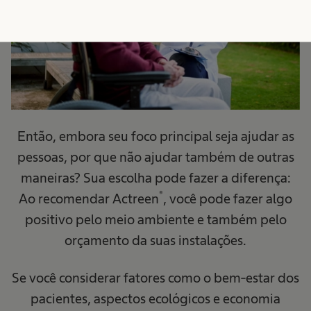
Então, embora seu foco principal seja ajudar as
pessoas, por que não ajudar também de outras
maneiras? Sua escolha pode fazer a diferença:
®
Ao recomendar Actreen
, você pode fazer algo
positivo pelo meio ambiente e também pelo
orçamento da suas instalações.
Se você considerar fatores como o bem-estar dos
pacientes, aspectos ecológicos e economia