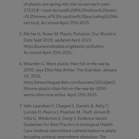
of-plastic-are-going-into-the-ocean-each-year-
37521#:~:text=Around%208%20million%20metri
c%20tonnes,of%20coastline%20(excluding%20An
tarctica). Accessed April 25th 2025.
Ritchie H, Roser M. Plastic Pollution. Our World in
Data Sept 2018, updated April 2022.
https://ourworldindata.org/plastic-pollution.
Accessed April 25th 2025.
Wearden G. More plastic than fish in the sea by
2050, says Ellen MacArthur. The Guardian. January
19, 2016.
https://www.theguardian.com/business/2016/jan/1
9/more-plastic-than-fish-in-the-sea-by-2050-
warns-ellen-macarthur. April 25th 2025.
Vahr Lauridsen S, Chagani S, Daniels A, Kelly T,
Lurvink H, Pearce I, Popiński M, Thoft Jensen B,
Villa G, Wildeman S, Geng V. Evidence-based
Guidelines for Best Practice in Urological Health
Care Urethral intermittent catheterisation in adults
Including urethral intermittent dilatation. The