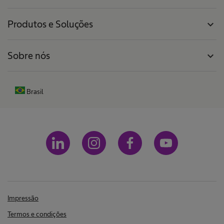
Produtos e Soluções
expand_more
Sobre nós
expand_more
Brasil
Impressão
Termos e condições