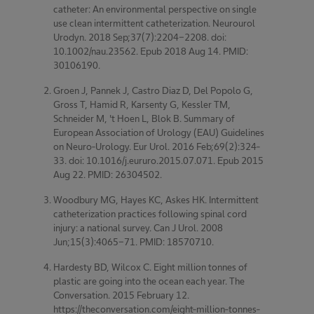
catheter: An environmental perspective on single
use clean intermittent catheterization. Neurourol
Urodyn. 2018 Sep;37(7):2204-2208. doi:
10.1002/nau.23562. Epub 2018 Aug 14. PMID:
30106190.
Groen J, Pannek J, Castro Diaz D, Del Popolo G,
Gross T, Hamid R, Karsenty G, Kessler TM,
Schneider M, 't Hoen L, Blok B. Summary of
European Association of Urology (EAU) Guidelines
on Neuro-Urology. Eur Urol. 2016 Feb;69(2):324-
33. doi: 10.1016/j.eururo.2015.07.071. Epub 2015
Aug 22. PMID: 26304502.
Woodbury MG, Hayes KC, Askes HK. Intermittent
catheterization practices following spinal cord
injury: a national survey. Can J Urol. 2008
Jun;15(3):4065-71. PMID: 18570710.
Hardesty BD, Wilcox C. Eight million tonnes of
plastic are going into the ocean each year. The
Conversation. 2015 February 12.
https://theconversation.com/eight-million-tonnes-