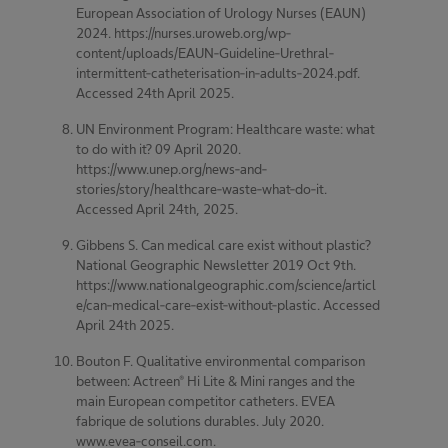
European Association of Urology Nurses (EAUN)
2024. https://nurses.uroweb.org/wp-
content/uploads/EAUN-Guideline-Urethral-
intermittent-catheterisation-in-adults-2024.pdf.
Accessed 24th April 2025.
UN Environment Program: Healthcare waste: what
to do with it? 09 April 2020.
https://www.unep.org/news-and-
stories/story/healthcare-waste-what-do-it.
Accessed April 24th, 2025.
Gibbens S. Can medical care exist without plastic?
National Geographic Newsletter 2019 Oct 9th.
https://www.nationalgeographic.com/science/articl
e/can-medical-care-exist-without-plastic. Accessed
April 24th 2025.
Bouton F. Qualitative environmental comparison
between: Actreen® Hi Lite & Mini ranges and the
main European competitor catheters. EVEA
fabrique de solutions durables. July 2020.
www.evea-conseil.com.