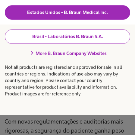
assistenciais.
Estados Unidos - B. Braun Medical Inc.
O foco é reduzir desperdícios, simplificar fluxos e
liberar tempo das equipes para o cuidado direto
com o paciente.
Brasil - Laboratórios B. Braun S.A.
chevron_right
Hoje, quase 30% da carga de trabalho da
More B. Braun Company Websites
enfermagem é consumida por tarefas
Not all products are registered and approved for sale in all
administrativas, segundo a American Nurses
countries or regions. Indications of use also may vary by
Association, dado que evidencia o tamanho da
country and region. Please contact your country
representative for product availability and information.
oportunidade de ganho operacional.
Product images are for reference only.
Segurança do paciente e impacto clínico
Com novas regulamentações e auditorias mais
rigorosas, a segurança do paciente ganha peso