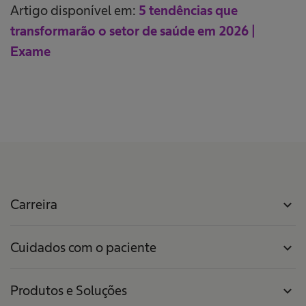
Artigo disponível em:
5 tendências que
transformarão o setor de saúde em 2026 |
Exame
Carreira
expand_more
Cuidados com o paciente
expand_more
Produtos e Soluções
expand_more