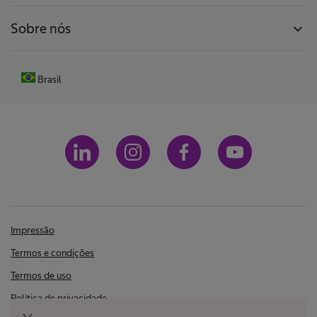
Sobre nós
expand_more
Brasil
Impressão
Termos e condições
Termos de uso
Política de privacidade