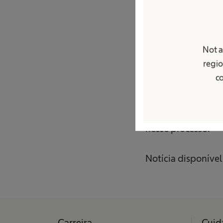
saúde”, reforça Ta
Sobre a B. Braun
Not a
regio
Com 1.300 colabora
co
tem ampliado açõ
de estimular o de
também redefiniu
nesse processo.
Notícia disponíve
Carreira
Cuid