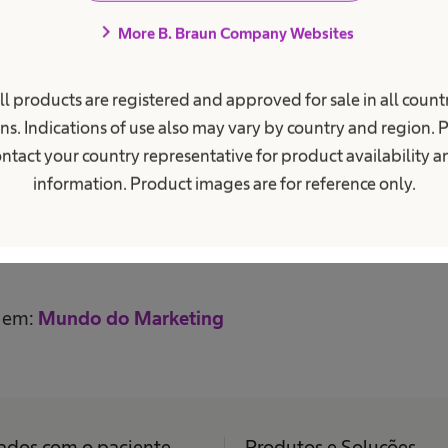
tiane Reis.
chevron_right
More B. Braun Company Websites
ll products are registered and approved for sale in all countr
ns. Indications of use also may vary by country and region. 
dores internos e 400 externos distribuídos por todo 
ntact your country representative for product availability 
es estruturadas para fortalecer um ambiente inclusivo 
information. Product images are for reference only.
senvolvimento de talentos em todos os níveis. Em 20
 seus programas de mentoria, com foco na inclusão 
l em:
Mundo do Marketing
ados com o paciente
Produtos e Soluções