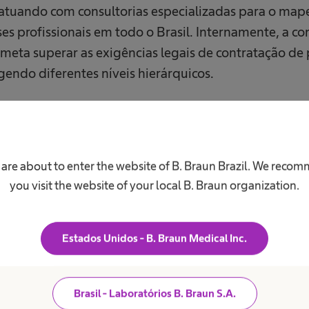
), atuando com consultorias especializadas para o ma
es profissionais em todo o Brasil. Internamente, a c
eta superar as exigências legais de contratação d
gendo diferentes níveis hierárquicos.
 coordenadas por um Comitê de Diversidade, Equidade 
desenvolvimento de políticas internas, treinamento
. O grupo atua com indicadores de desempenho e cont
 are about to enter the website of B. Braun Brazil. We reco
 da alta liderança, orientando iniciativas voltadas à 
you visit the website of your local B. Braun organization.
uma cultura organizacional mais justa e plural.
ir uma exigência legal, a divulgação do relatório 
Estados Unidos - B. Braun Medical Inc.
a nosso compromisso genuíno com uma cultura justa, e
orizamos as pessoas como o principal ativo da B. Bra
Brasil - Laboratórios B. Braun S.A.
fortalece a inovação e o impacto positivo que ger