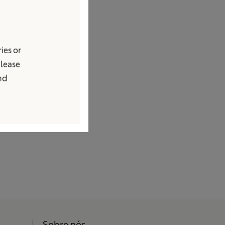
ies or
Please
o país, a B. Braun
and
e saudável, além
25, a empresa
de mais mulheres
Sobre nós