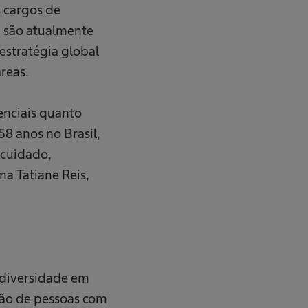
s cargos de
a) são atualmente
stratégia global
́reas.
senciais quanto
58 anos no Brasil,
 cuidado,
a Tatiane Reis,
 diversidade em
̧ão de pessoas com