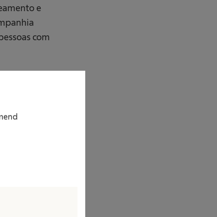
peamento e
ompanhia
e pessoas com
e Inclusão (DE&I),
s e campanhas de
a com o
mmend
inclusão e ao
de igualdade
́tica e
un e acreditamos
amos no mercado de