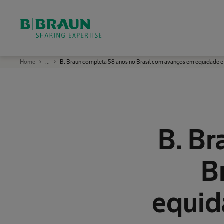
ok
B
Home
...
B. Braun completa 58 anos no Brasil com avanços em equidade 
.
B
r
a
u
n
:
U
m
B. Br
a
e
m
p
B
r
e
s
a
l
equid
í
d
e
r
e