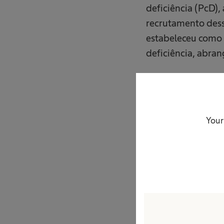
deficiência (PcD
recrutamento dess
estabeleceu como m
deficiência, abran
Essas ações são
responsável pelo 
conscientização
Your
envolvimento direto
fortalecimento de 
“Mais do que cumpr
salarial represent
transparente. Val
que a diversidade 