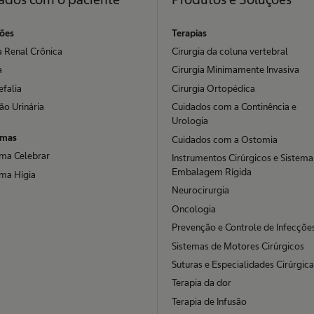
ões
Terapias
 Renal Crônica
Cirurgia da coluna vertebral
a
Cirurgia Minimamente Invasiva
efalia
Cirurgia Ortopédica
ão Urinária
Cuidados com a Continência e
Urologia
amas
Cuidados com a Ostomia
ma Celebrar
Instrumentos Cirúrgicos e Sistema
Embalagem Rígida
ma Hígia
Neurocirurgia
Oncologia
Prevenção e Controle de Infecçõe
Sistemas de Motores Cirúrgicos
Suturas e Especialidades Cirúrgic
Terapia da dor
Terapia de Infusão