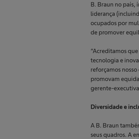
B. Braun no país, 
liderança (incluin
ocupados por mulh
de promover equili
“Acreditamos que tr
tecnologia e inovac
reforçamos nosso
promovam equidade
gerente-executiva
Diversidade e inc
A B. Braun també
seus quadros. A em