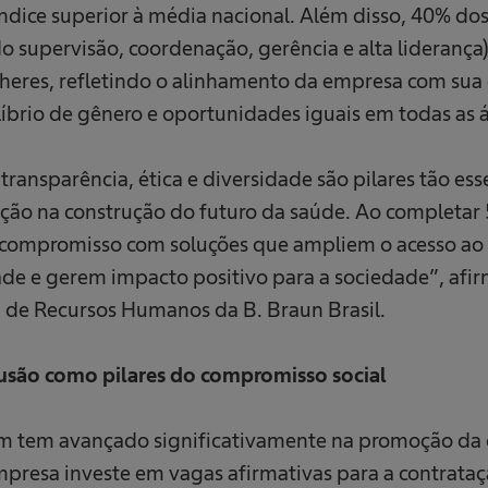
índice superior à média nacional. Além disso, 40% do
do supervisão, coordenação, gerência e alta lideranç
eres, refletindo o alinhamento da empresa com sua e
́brio de gênero e oportunidades iguais em todas as a
ansparência, ética e diversidade são pilares tão es
̧ão na construção do futuro da saúde. Ao completar 
 compromisso com soluções que ampliem o acesso ao
 e gerem impacto positivo para a sociedade”, afirm
 de Recursos Humanos da B. Braun Brasil.
lusão como pilares do compromisso social
m tem avançado significativamente na promoção da
presa investe em vagas afirmativas para a contratac