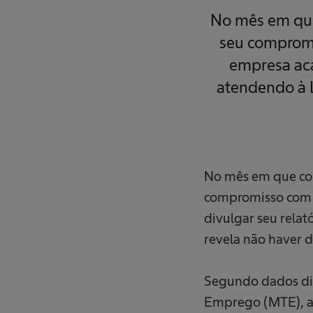
m
No mês em que
t
e
c
seu compromis
n
o
empresa acab
l
o
atendendo à L
g
i
a
m
é
d
i
c
a
No mês em que com
compromisso com a
divulgar seu relato
revela não haver 
Segundo dados disp
Emprego (MTE), a