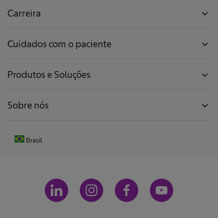
Carreira
expand_more
Cuidados com o paciente
expand_more
Produtos e Soluções
expand_more
Sobre nós
expand_more
Brasil