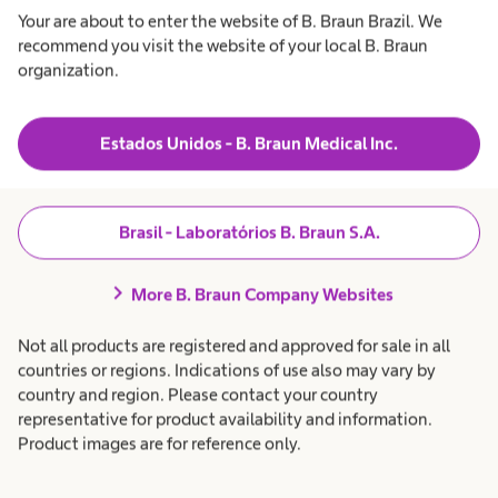
Your are about to enter the website of B. Braun Brazil. We
De acordo com o Censo Brasileiro de Diálise
recommend you visit the website of your local B. Braun
organization.
2024, conduzido pela Sociedade Brasileira de
Nefrologia e publicado no Brazilian Journal of
Estados Unidos - B. Braun Medical Inc.
Nephrology, o Brasil tinha uma estimativa de
172.585 pacientes em diálise em 1º de julho de
2024, com 52.944 novos pacientes iniciando o
Brasil - Laboratórios B. Braun S.A.
tratamento naquele ano. O levantamento
também aponta que 79% dos pacientes em
chevron_right
More B. Braun Company Websites
diálise eram financiados pelo sistema público de
saúde, enquanto 21% dependiam de planos
Not all products are registered and approved for sale in all
countries or regions. Indications of use also may vary by
privados, evidenciando a relevância do setor
country and region. Please contact your country
tanto para o SUS quanto para a saúde
representative for product availability and information.
Product images are for reference only.
suplementar. O estudo indica ainda aumento
contínuo no número e na prevalência de