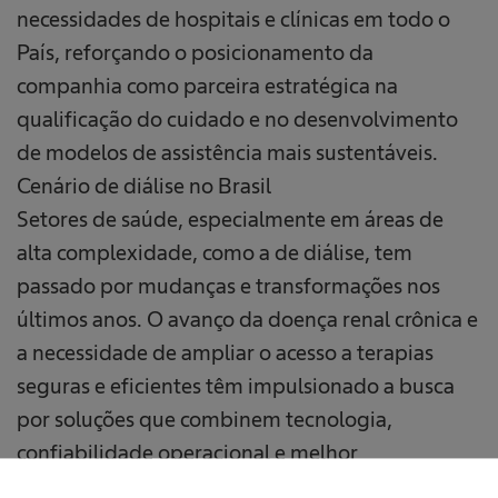
necessidades de hospitais e clínicas em todo o
País, reforçando o posicionamento da
companhia como parceira estratégica na
qualificação do cuidado e no desenvolvimento
de modelos de assistência mais sustentáveis.
Cenário de diálise no Brasil
Setores de saúde, especialmente em áreas de
alta complexidade, como a de diálise, tem
passado por mudanças e transformações nos
últimos anos. O avanço da doença renal crônica e
a necessidade de ampliar o acesso a terapias
seguras e eficientes têm impulsionado a busca
por soluções que combinem tecnologia,
confiabilidade operacional e melhor
aproveitamento dos recursos disponíveis.