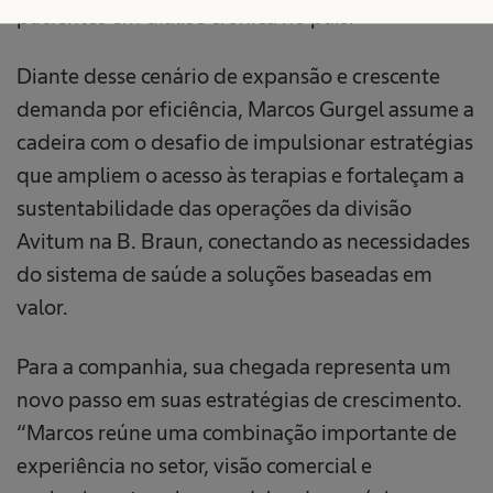
pacientes em diálise crônica no país.
Diante desse cenário de expansão e crescente
demanda por eficiência, Marcos Gurgel assume a
cadeira com o desafio de impulsionar estratégias
que ampliem o acesso às terapias e fortaleçam a
sustentabilidade das operações da divisão
Avitum na B. Braun, conectando as necessidades
do sistema de saúde a soluções baseadas em
valor.
Para a companhia, sua chegada representa um
novo passo em suas estratégias de crescimento.
“Marcos reúne uma combinação importante de
experiência no setor, visão comercial e