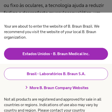
ou fixo às oculares, a tecnologia ajuda a reduzir
fadiga e desconforto musculoesquelético, um
aspecto que ganha relevância em um cenário em
Your are about to enter the website of B. Braun Brazil. We
que longevidade profissional, manutenção de
recommend you visit the website of your local B. Braun
performance ao longo do tempo e eficiência em
organization.
procedimentos prolongados estão cada vez mais
conectados.
Estados Unidos - B. Braun Medical Inc.
Nesse contexto, a proposta de novos
equipamentos que estão chegando ao Brasil
Brasil - Laboratórios B. Braun S.A.
chama atenção por incorporar assistência
chevron_right
robótica à experiência cirúrgica. Alguns desses
More B. Braun Company Websites
sistemas incluem braços robóticos com
Not all products are registered and approved for sale in all
estabilização ativa e iluminação coaxial,
countries or regions. Indications of use also may vary by
elevando a precisão, a estabilidade da imagem e
country and region. Please contact your country