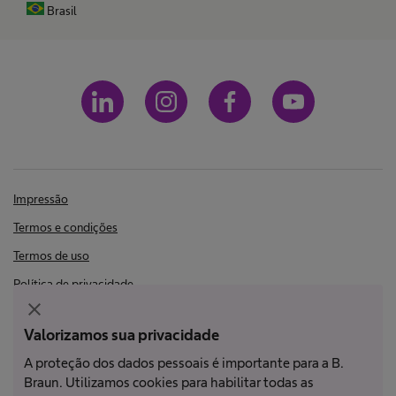
Brasil
Impressão
Termos e condições
Termos de uso
Política de privacidade
close
LGPD
Valorizamos sua privacidade
A proteção dos dados pessoais é importante para a B.
Nem todos os produtos estão registrados e aprovados para venda em
Braun. Utilizamos cookies para habilitar todas as
todos os países ou regiões. As indicações de uso também podem