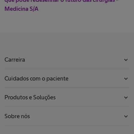
Medicina S/A
Carreira
expand_more
Cuidados com o paciente
expand_more
Produtos e Soluções
expand_more
Sobre nós
expand_more