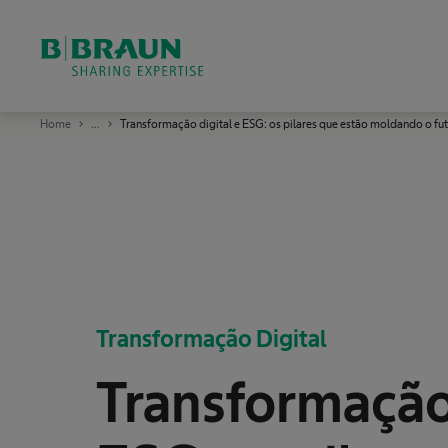
ok
B
Home
...
Transformação digital e ESG: os pilares que estão moldando o fu
.
B
r
a
u
n
:
U
m
a
e
m
p
r
Transformação Digital
e
s
a
l
Transformação 
í
d
e
r
e