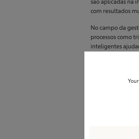
são aplicadas na 
com resultados mu
No campo da gestão
processos como tr
inteligentes ajuda
falhas em equipam
Esse movimento nã
Your
paciente, com ate
redução de custos 
Sustentabilidade
A digitalização na
sustentáveis e à i