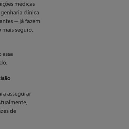
tuições médicas
ngenharia clínica
tantes — já fazem
o mais seguro,
 essa
do.
cisão
ara assegurar
 Atualmente,
azes de