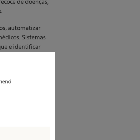
recoce de doenças,
.
sos, automatizar
médicos. Sistemas
ue e identificar
 a experiência do
mmend
tribuir para a
ráticas
m investindo em