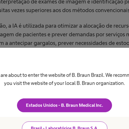
interpretação de exames de imagem e identificação p
itas vezes superiores aos dos métodos convencionais
, a IA é utilizada para otimizar a alocação de recur
iagem de pacientes e prever demandas por serviços 
m a antecipar gargalos, prever necessidades de estoq
entos, permitindo intervenções ágeis e eficazes.
o só aumenta a eficiência operacional como melhora
 are about to enter the website of B. Braun Brazil. We reco
ndimentos mais rápidos e personalizados, além de con
you visit the website of your local B. Braun organization.
e o uso mais racional dos recursos hospitalares.
 e ESG: compromisso com a saúde e o meio ambiente
Estados Unidos - B. Braun Medical Inc.
 saúde está diretamente associada à ampliação das p
ncorporação de políticas ESG. Hospitais e clínicas vê
Brasil - Laboratórios B. Braun S.A.