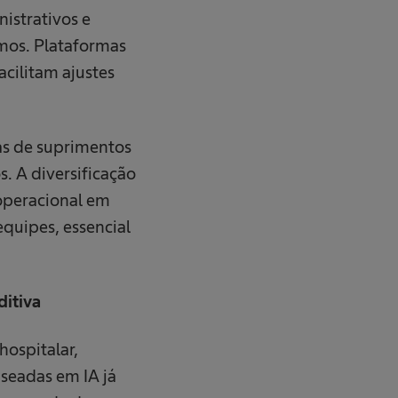
istrativos e
umos. Plataformas
cilitam ajustes
as de suprimentos
. A diversificação
 operacional em
equipes, essencial
ditiva
hospitalar,
seadas em IA já