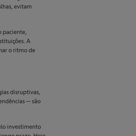
lhas, evitam
o paciente,
tituições. A
har o ritmo de
as disruptivas,
tendências — são
lo investimento
 longo prazo. Hoje,