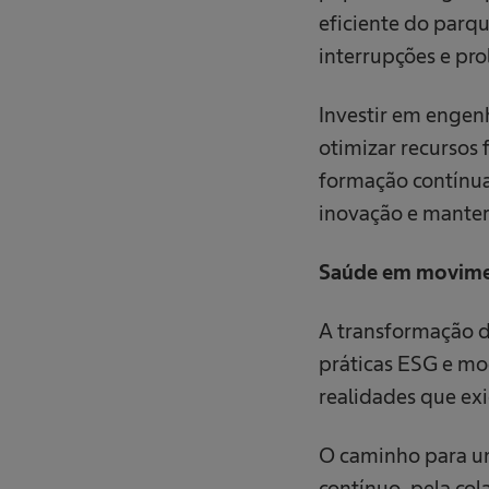
eficiente do parq
interrupções e pr
Investir em engenh
otimizar recursos 
formação contínua
inovação e manter
Saúde em movimen
A transformação d
práticas ESG e mo
realidades que exi
O caminho para um
contínuo, pela col