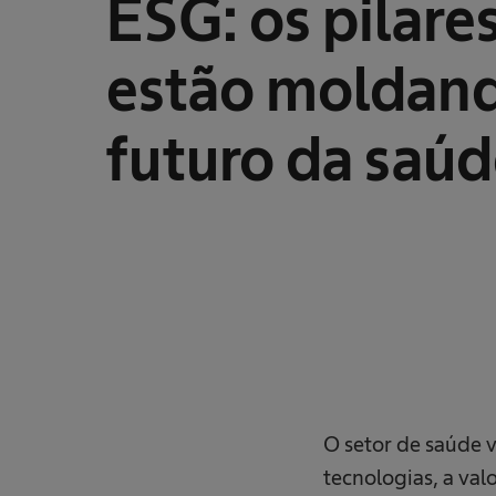
ESG: os pilare
m
t
e
c
estão moldan
n
o
l
o
futuro da saú
g
i
a
m
é
d
i
c
a
O setor de saúde 
tecnologias, a val