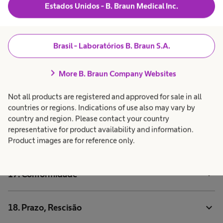
Estados Unidos - B. Braun Medical Inc.
expand_more
13. Direitos de Propriedade Intelectual de Terceiros
Brasil - Laboratórios B. Braun S.A.
expand_more
14. Concessão de direitos para serviços
chevron_right
More B. Braun Company Websites
15. Força Maior e Cessação da Base do Negócio
expand_more
(“Wegfall der Geschäftsgrundlage”)
Not all products are registered and approved for sale in all
countries or regions. Indications of use also may vary by
country and region. Please contact your country
16. Declaração de Segurança para Operadores
representative for product availability and information.
expand_more
Econômicos Autorizados AEO
Product images are for reference only.
expand_more
17. Conformidade
expand_more
18. Prazo, Rescisão