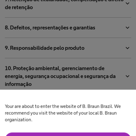
expand_more
de retenção
expand_more
8. Defeitos, representações e garantias
expand_more
9. Responsabilidade pelo produto
10. Proteção ambiental, gerenciamento de
expand_more
energia, segurança ocupacional e segurança da
informação
expand_more
11. Subcontratado
Your are about to enter the website of B. Braun Brazil. We
recommend you visit the website of your local B. Braun
organization.
expand_more
12. Seguro