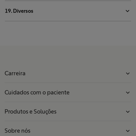
expand_more
19. Diversos
Carreira
expand_more
Cuidados com o paciente
expand_more
Produtos e Soluções
expand_more
Sobre nós
expand_more