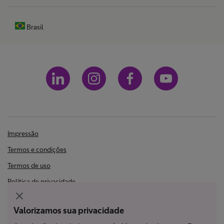
Brasil
Impressão
Termos e condições
Termos de uso
Política de privacidade
close
LGPD
Valorizamos sua privacidade