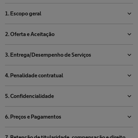
expand_more
1. Escopo geral
expand_more
2. Oferta e Aceitação
expand_more
3. Entrega/Desempenho de Serviços
expand_more
4. Penalidade contratual
expand_more
5. Confidencialidade
expand_more
6. Preços e Pagamentos
7. Retenção de titularidade, compensação e direito