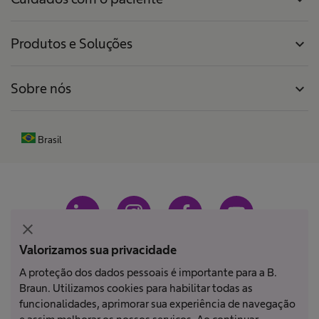
Produtos e Soluções
expand_more
Sobre nós
expand_more
Brasil
close
Valorizamos sua privacidade
A proteção dos dados pessoais é importante para a B.
Braun. Utilizamos cookies para habilitar todas as
Impressão
funcionalidades, aprimorar sua experiência de navegação
Termos e condições