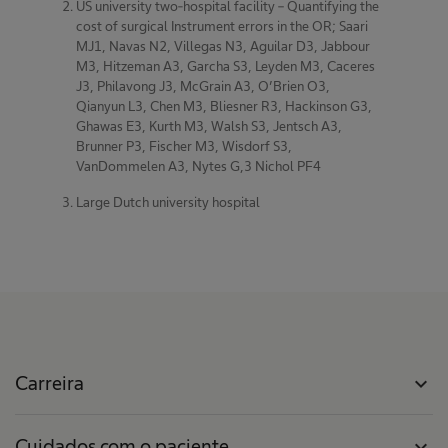
US university two-hospital facility – Quantifying the
cost of surgical Instrument errors in the OR; Saari
MJ1, Navas N2, Villegas N3, Aguilar D3, Jabbour
M3, Hitzeman A3, Garcha S3, Leyden M3, Caceres
J3, Philavong J3, McGrain A3, O’Brien O3,
Qianyun L3, Chen M3, Bliesner R3, Hackinson G3,
Ghawas E3, Kurth M3, Walsh S3, Jentsch A3,
Brunner P3, Fischer M3, Wisdorf S3,
VanDommelen A3, Nytes G,3 Nichol PF4
Large Dutch university hospital
Carreira
expand_more
Cuidados com o paciente
expand_more