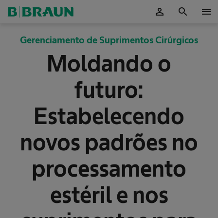
person
search
menu
ok
Gerenciamento de Suprimentos Cirúrgicos
Moldando o
futuro:
Estabelecendo
novos padrões no
processamento
estéril e nos