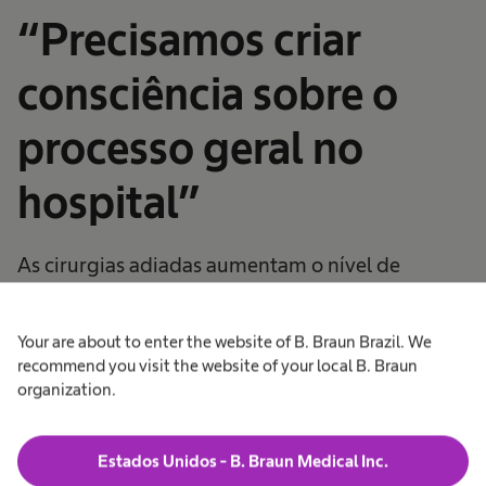
“Precisamos criar
consciência sobre o
processo geral no
hospital”
As cirurgias adiadas aumentam o nível de
estresse nos hospitais e elevam os custos. Sabina
Klein, Diretora Executiva da consultoria
Your are about to enter the website of B. Braun Brazil. We
DIOMEDES, adota uma abordagem sistemática
recommend you visit the website of your local B. Braun
organization.
para resolver este problema. As ofertas
de gerenciamento de suprimentos cirúrgicos são
elementos fundamentais nesse contexto.
Estados Unidos - B. Braun Medical Inc.