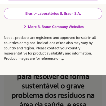
Saiba mais
Brasil - Laboratórios B. Braun S.A.
chevron_right
More B. Braun Company Websites
Not all products are registered and approved for sale in all
countries or regions. Indications of use also may vary by
country and region. Please contact your country
representative for product availability and information.
“Existe apenas uma
Product images are for reference only.
empresa com capacidade
para resolver de forma
sustentável o grave
problema dos resíduos na
área da saúde, e essa