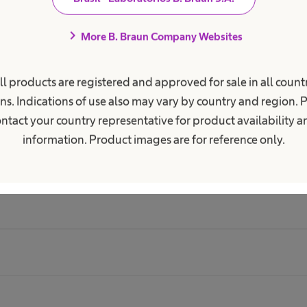
pientes rígidos esterilizados (RS
chevron_right
aração de custos ecológicos mostra que a embalag
More B. Braun Company Websites
 decididamente maior ao longo de 5.000 ciclos de es
ipientes rígidos e estéreis. [3]
ll products are registered and approved for sale in all countr
ns. Indications of use also may vary by country and region. 
ntact your country representative for product availability 
information. Product images are for reference only.