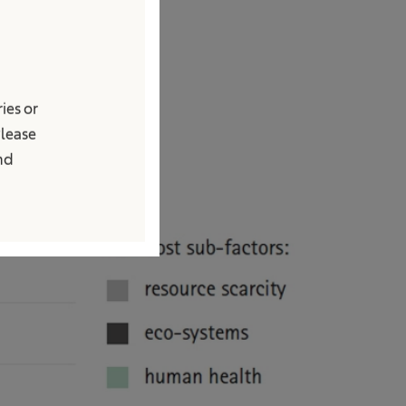
Cs)
em azul tem um
terilização em
ies or
Please
and