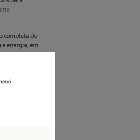
esma
ão completa do
a e energia, em
ado. Como tal, não
uto, mas
mmend
pacto ambiental
paração