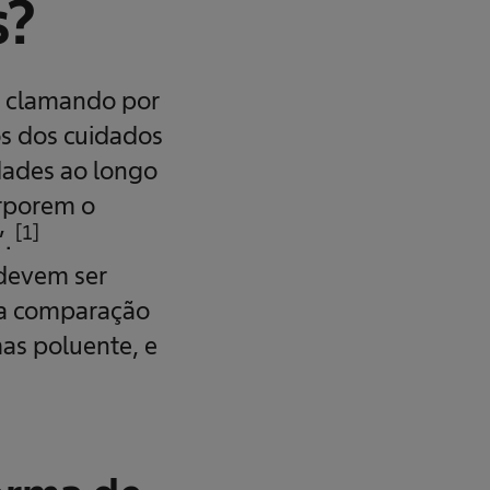
s?
s clamando por
s dos cuidados
dades ao longo
orporem o
[1]
.
 devem ser
ma comparação
as poluente, e