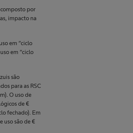
é composto por
mas, impacto na
uso em “ciclo
 uso em “ciclo
zuis são
ados para as RSC
em). O uso de
lógicos de €
clo fechado). Em
e uso são de €