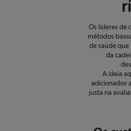
r
m
t
e
c
n
o
Os líderes de
l
o
métodos basea
g
i
de saúde que 
a
m
é
da cadei
d
i
des
c
a
A ideia a
adicionados 
justa na aval