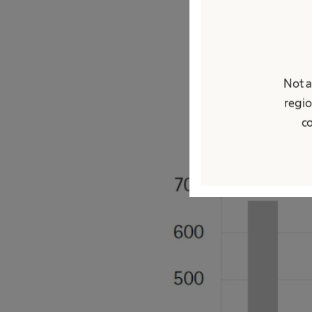
com os reci
O modelo de comp
impacto ambiental
comparação com rec
Not a
regio
co