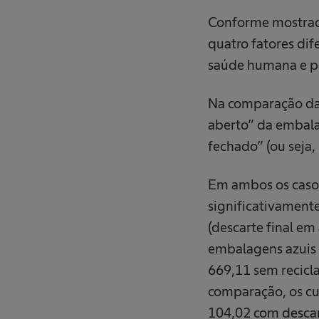
Conforme mostrado
quatro fatores dif
saúde humana e p
Na comparação da 
aberto” da embalag
fechado” (ou seja,
Em ambos os casos
significativament
(descarte final e
embalagens azuis e
669,11 sem recicla
comparação, os cu
104,02 com descart