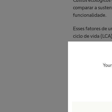
comparar a susten
funcionalidade.
Esses fatores de 
ciclo de vida (LC
conformidade com
Os custos ecológi
são uma indicação 
Your
proporcionam uma
com base em uma a
Custos eco