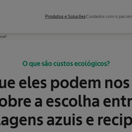
Produtos e Soluções
Cuidados com o pacie
icos?
O que são custos ecológicos?
ue eles podem nos
obre a escolha ent
gens azuis e reci