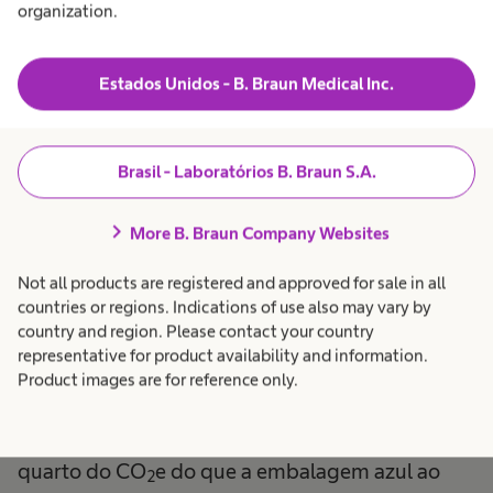
para embalagens
organization.
esterilizadas?
Estados Unidos - B. Braun Medical Inc.
Brasil - Laboratórios B. Braun S.A.
Devido a
chevron_right
More B. Braun Company Websites
Sua pegada de carbono
Not all products are registered and approved for sale in all
[3]
countries or regions. Indications of use also may vary by
superior
country and region. Please contact your country
representative for product availability and information.
Os recipientes esterilizados AESCULAP®
Product images are for reference only.
produzem menos da metade do CO
e, e em
2
cenários de uso sem reciclagem, menos de um
quarto do CO
e do que a embalagem azul ao
2