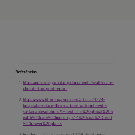
Referências
https://noharm-global.org/documents/health-care-
climate-footprint-report
https://www.hfmmagazine.com/articles/4274-
hospitals-reduce-their-carbon-footprints-with-
sustainablesolutions#:~:text=The%20global%20h
ealth%20care%20industry,514%20coal%2Dfired
%20power%20plants
Friedericy, H.J.; van Egmond, C.W.; Vogtländer,