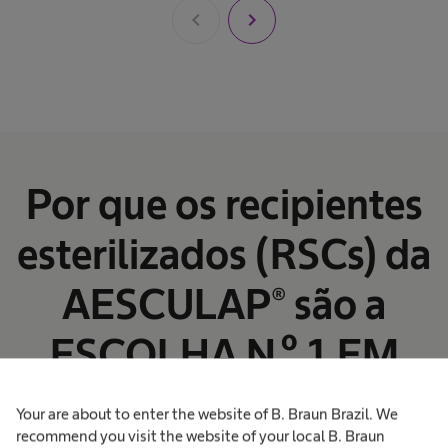
chevron_left
chevron_right
Por que os recipientes
esterilizados (RSCs) da
AESCULAP® são a
ESCOLHA N.º 1 EM
SUSTENTABILIDADE
Your are about to enter the website of B. Braun Brazil. We
recommend you visit the website of your local B. Braun