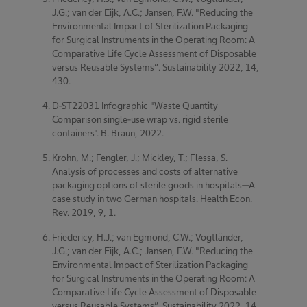
J.G.; van der Eijk, A.C.; Jansen, F.W. "Reducing the
Environmental Impact of Sterilization Packaging
for Surgical Instruments in the Operating Room: A
Comparative Life Cycle Assessment of Disposable
versus Reusable Systems”. Sustainability 2022, 14,
430.
D-ST22031 Infographic "Waste Quantity
Comparison single-use wrap vs. rigid sterile
containers". B. Braun, 2022.
Krohn, M.; Fengler, J.; Mickley, T.; Flessa, S.
Analysis of processes and costs of alternative
packaging options of sterile goods in hospitals—A
case study in two German hospitals. Health Econ.
Rev. 2019, 9, 1.
Friedericy, H.J.; van Egmond, C.W.; Vogtländer,
J.G.; van der Eijk, A.C.; Jansen, F.W. "Reducing the
Environmental Impact of Sterilization Packaging
for Surgical Instruments in the Operating Room: A
Comparative Life Cycle Assessment of Disposable
versus Reusable Systems”. Sustainability 2022, 14,