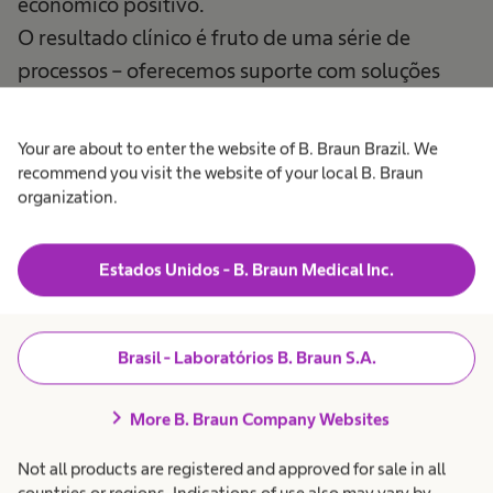
econômico positivo.
O resultado clínico é fruto de uma série de
processos – oferecemos suporte com soluções
inteligentes que vão além da fusão.
Your are about to enter the website of B. Braun Brazil. We
recommend you visit the website of your local B. Braun
organization.
Estados Unidos - B. Braun Medical Inc.
Navegação espinhal
Tornando o invisível
Brasil - Laboratórios B. Braun S.A.
visível
chevron_right
More B. Braun Company Websites
Not all products are registered and approved for sale in all