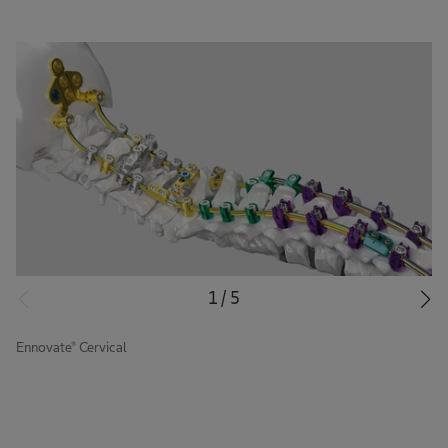
1
/
5
Ennovate® Cervical