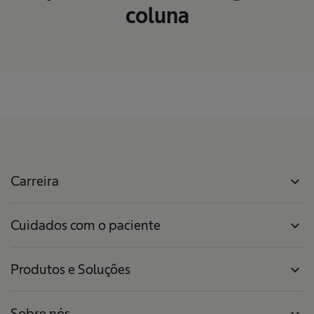
coluna
Carreira
expand_more
Cuidados com o paciente
expand_more
Produtos e Soluções
expand_more
Sobre nós