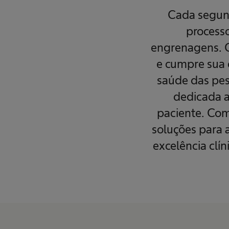
m
Cada segund
t
e
c
process
n
o
engrenagens. 
l
o
e cumpre sua 
g
i
saúde das pes
a
m
é
dedicada a
d
i
paciente. Com
c
a
soluções para a
excelência clí