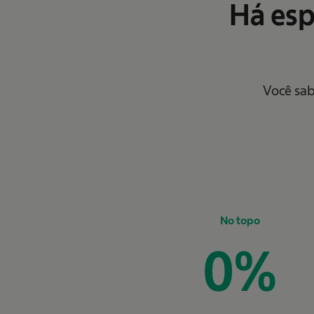
Há esp
Você sab
No topo
0
%