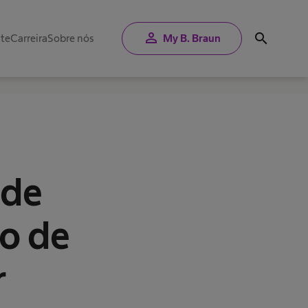
person
search
nte
Carreira
Sobre nós
My B. Braun
 de
o de
r