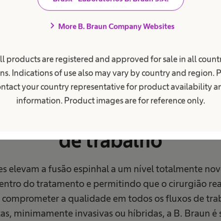
chevron_right
More B. Braun Company Websites
ll products are registered and approved for sale in all countr
ns. Indications of use also may vary by country and region. 
Módulos de instrumentos
ntact your country representative for product availability 
information. Product images are for reference only.
 seu potencial em todos 
de trabalho
es elevam a fusão espinhal a um nível totalmente nov
entro do tratamento e permitindo que o cirurgião rea
 comprometer a qualidade em todos os fluxos de tra
tas, minimamente invasivas ou híbridas, a B. Braun é 