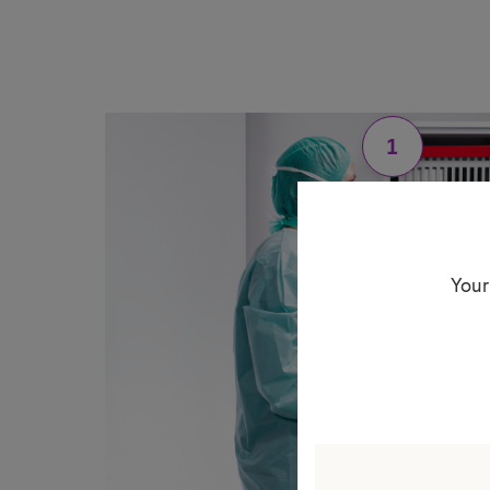
1
Your
4
5