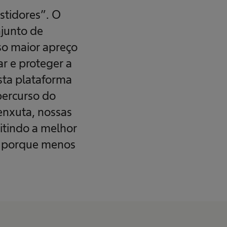
stidores”. O
junto de
o maior apreço
r e proteger a
sta plataforma
percurso do
enxuta, nossas
mitindo a melhor
 – porque menos