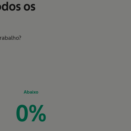
odos os
trabalho?
Abaixo
0
%