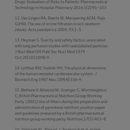
Drugs: Evaluation of Risks to Patients. Pharmaceutical
Technology in Hospital Pharmacy 2016;1(2):91-103.
12. Van Lingen RA, Baerts W, Marquering ACM, Rujis
GJHM. The use of in-line filtration in sick newborn
infants. Acta paediatrica 2004; 93:1-5.
13. Heyman S. Toxicity and safety factors associated
with lung perfusion studies with radiolabeled particles.
J Nucl Med Off Publ Soc Nucl Med 1979
Oct;20(10):1098–9.
14. Lofthus RM, Srebnik HH. The physical dimensions
of the human neonatal cardiovascular system. J
Biomech Eng 1987 Nov;109(4):336–9.
15. Bethune K Allwood M, Grainger C, Wormleighton
C; British Pharmaceutical Nutrition Group Working
Party. (2001) Use of filters during the preparation and
administration of parenteral nutrition: position paper
and guidelines prepared by a British pharmaceutical
nutrition group working party. Nutrition;17(5):403-8.
16. Virlouvet AL, Pansiot J, Toumazi A et al. In-line