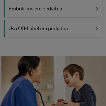
navigate_next
Embolismo em pediatria
navigate_next
Uso Off-Label em pediatria