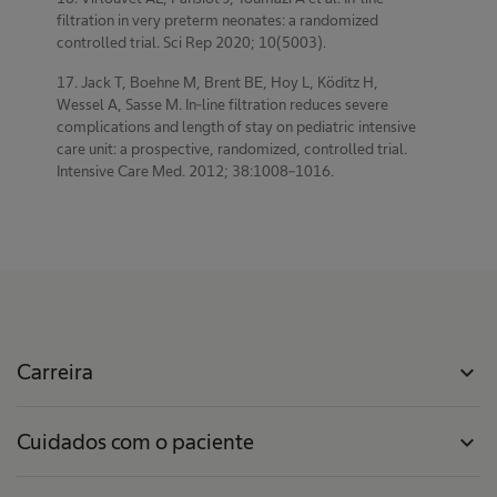
filtration in very preterm neonates: a randomized
controlled trial. Sci Rep 2020; 10(5003).
17. Jack T, Boehne M, Brent BE, Hoy L, Köditz H,
Wessel A, Sasse M. In-line filtration reduces severe
complications and length of stay on pediatric intensive
care unit: a prospective, randomized, controlled trial.
Intensive Care Med. 2012; 38:1008–1016.
Carreira
expand_more
Cuidados com o paciente
expand_more