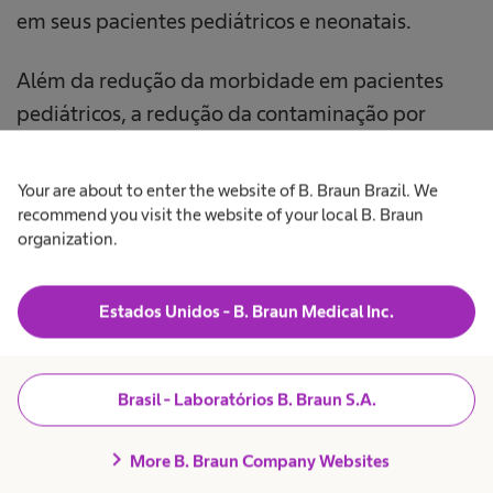
em seus pacientes pediátricos e neonatais.
Além da redução da morbidade em pacientes
pediátricos, a redução da contaminação por
partículas também diminui o tempo de
17
internação e a duração da ventilação mecânica.
Your are about to enter the website of B. Braun Brazil. We
Como resultado, os pacientes jovens podem
recommend you visit the website of your local B. Braun
organization.
receber alta mais cedo da UTI e voltar para casa,
para suas famílias, mais rapidamente, para
simplesmente crescer e ser crianças.
.
Estados Unidos - B. Braun Medical Inc.
Brasil - Laboratórios B. Braun S.A.
Voltar ao topo
chevron_right
More B. Braun Company Websites
Destaque os Produtos de