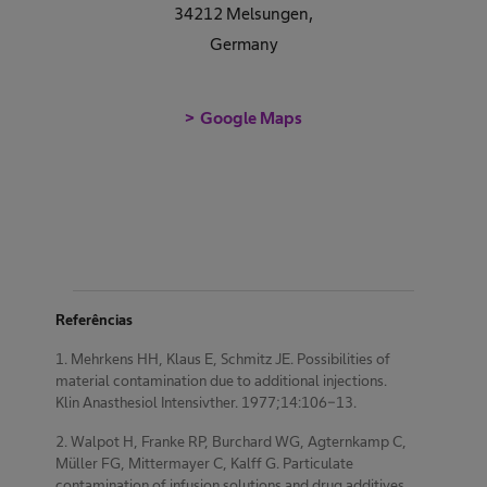
34212 Melsungen
,
Germany
Google Maps
Referências
1. Mehrkens HH, Klaus E, Schmitz JE. Possibilities of
material contamination due to additional injections.
Klin Anasthesiol Intensivther. 1977;14:106-13.
2. Walpot H, Franke RP, Burchard WG, Agternkamp C,
Müller FG, Mittermayer C, Kalff G. Particulate
contamination of infusion solutions and drug additives