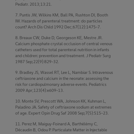
Pediatr. 2013;13:21.
7. Puntis JW, Wilkins KM, Ball PA, Rushton DI, Booth
IW. Hazards of parenteral treatment: do particles
count? Arch Dis Child 1992 Dec;67(12):1475–7.
8. Breaux CW, Duke D, Georgeson KE, Mestre JR.
Calcium phosphate crystal occlusion of central venous
catheters used for total parenteral nutrition in infants
and children: prevention and treatment. J Pediatr Surg
1987 Sep;22(9):829–32.
9. Bradley JS, Wassel RT, Lee L, Nambiar S. Intravenous
ceftriaxone and calcium in the neonate: assessing the
risk for cardiopulmonary adverse events. Pediatrics
2009 Apr;123(4):e609–13.
10. Monte SV, Prescott WA, Johnson KK, Kuhman L,
Paladino JA. Safety of ceftriaxone sodium at extremes
of age. Expert Opin Drug Saf 2008 Sep;7(5):515–23.
11. Perez M, Maiguy-Foinard A, Barthélémy C,
Décaudin B, Odou P. Particulate Matter in Injectable