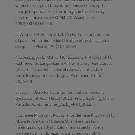
within the scope of long-term intensive therapy. 1.
Energy dispersion electron images in the scanning
electron microscope-REM/EDC. Anasthesist.
1989;38(10):544-8.
3. Werner BP, Winter G. (2015) Particle contamination
of parenteralia and in-line filtration of proteinaceous
drugs. Int J Pharm;496(2):250-67
4. Doessegger L, Mahler HC, Szczesny P, Rockstroh H,
Kallmeyer G, Langenkamp A, Herrmann J, Famulare J.
(2012) The potential clinical relevance of visible
particles in parenteral drugs. J Pharm Sci; 101(8):
2635-44
5. Jack T. Micro Particles Contamination. Innocent
Bystander or Real Threat? 2012 (Presentation: „_Micro
Particles Contamination_Jack_MHH_2012“).
6. Boehne M, Jack T, Köditz H, Seidemann K, Schmidt F,
Abura M, Bertram H, Sasse M. In-line filtration
minimizes organ dysfunction: new aspects from a
prospective, randomized, controlled trial. BMC