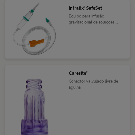
Intrafix® SafeSet
Equipo para infusão
gravitacional de soluções
parenterais com
tecnologia AirStop &
PrimeStop
Caresite®
Conector valvulado livre de
agulha